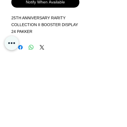
Notify When Available
25TH ANNIVERSARY RARITY
COLLECTION II BOOSTER DISPLAY
24 PAKKER
Forventet levering:28. Mai - 6. Juni
Foreslått utsalgs pris er 240 dollar
per boks !
Super pris på de få boksene ti pre
order!
Contact Us
Kommer med en fin freebie bundle =)
Privacy
Oslo, Norway
Poke4dayz as
Org:
825904182