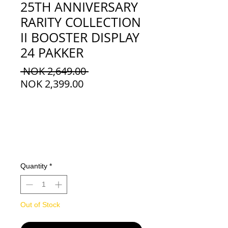
25TH ANNIVERSARY
RARITY COLLECTION
II BOOSTER DISPLAY
24 PAKKER
Regular
 NOK 2,649.00 
Sale
Price
NOK 2,399.00
Price
Quantity
*
Out of Stock