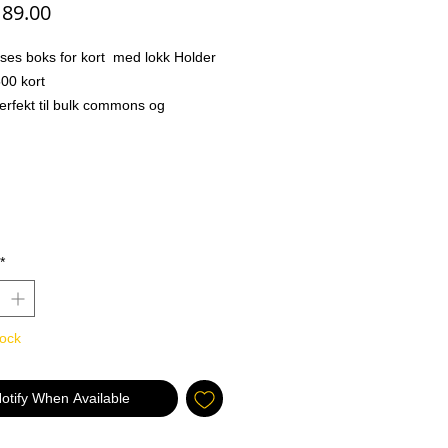
Price
89.00
lses boks for kort med lokk Holder
500 kort
erfekt til bulk commons og
s fra pakke åpninger =)
man ha alle tcg kort man kan
ksen er av stiv papp kommer flat
lder opp til 3500 kort.
*
tock
otify When Available