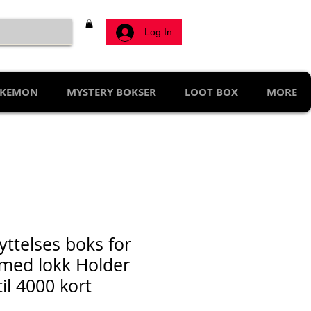
Log In
KEMON
MYSTERY BOKSER
LOOT BOX
MORE
yttelses boks for
 med lokk Holder
il 4000 kort