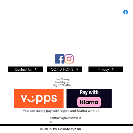
Contact Us
CONDITIONS
Privacy
Oslo, Norway
Poke4dayz as
Org: 825904182
You can easily pay with Vipps and Klarna with us!
kontakt@poke4dayz.n
o
© 2019 by Poke4dayz.no