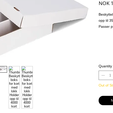
NOK 1
Beskytte
opp til 3
Passer p
uncommon
Her kan 
ønske bo
pakket .
Boksen ho
Quantity
Out of S
N