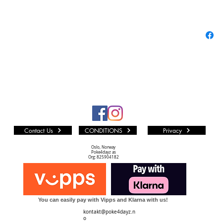
gjeldene
og Japa
En av tin
andre er
alle andr
fra mang
Vi i P4D 
som muli
LØS KO
Kvalitet
Contact Us
CONDITIONS
Privacy
PF (PA
Kortet er
Oslo, Norway
Poke4dayz as
represent
Org: 825904182
urørt Min
NM TIL 
Kortet k
You can easily pay with Vipps and Klarna with us!
Dots print
kontakt@poke4dayz.n
noe silve
o