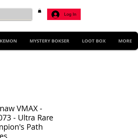
Log In
KEMON
MYSTERY BOKSER
LOOT BOX
MORE
naw VMAX -
073 - Ultra Rare
pion's Path
les