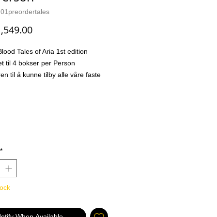
01preordertales
Price
,549.00
lood Tales of Aria 1st edition
t til 4 bokser per Person
en til å kunne tilby alle våre faste
n boks eller 2 med nyeste Flesh
d settet som kommer ut i slutten av
r!!
lood: Tales of Aria 1st ed
rseglet display inneholder 24
kker á 15 tilfeldige kort + 1 Token
*
of Aria .
kret følgende i en boosterpakke:
tock
ic Commons
otify When Available