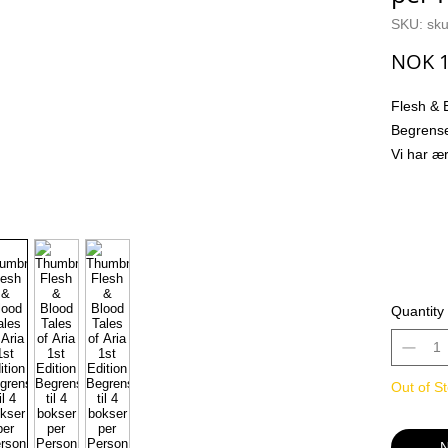
SKU: sku
NOK 1
Flesh & B
Begrense
Vi har ær
kunder e
and bloo
septembe
Flesh & B
fabrikkfo
boosterpa
Quantity
fra Tales 
Du er si
Out of S
1 Token
4 Gener
N