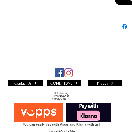
7 Class
1 Rare
1 Rare/S
1 Equip
1 Premium
token)
Flesh & B
fantasy 
deckbuil
play. Spi
Contact Us
CONDITIONS
Privacy
hero, våp
man mots
Oslo, Norway
Poke4dayz as
bruker ac
Org: 825904182
plassere
skade bas
fortsette
You can easily pay with Vipps and Klarna with us!
HP.
kontakt@poke4dayz.n