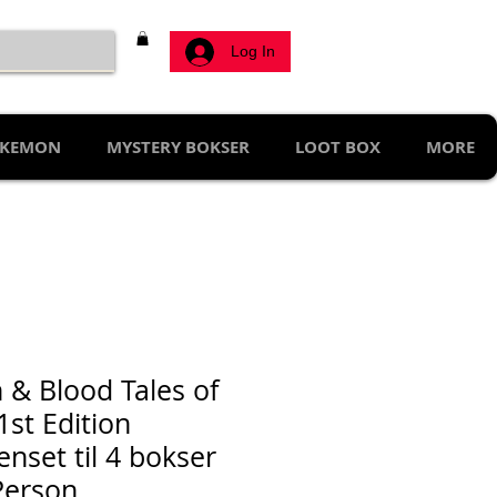
Log In
KEMON
MYSTERY BOKSER
LOOT BOX
MORE
h & Blood Tales of
1st Edition
enset til 4 bokser
Person