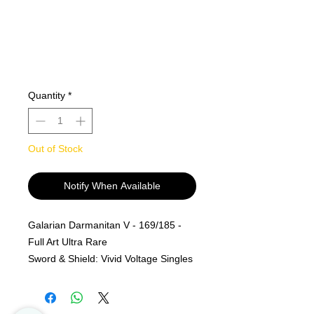
Quantity
*
Out of Stock
Notify When Available
Galarian Darmanitan V - 169/185 -
Full Art Ultra Rare
Sword & Shield: Vivid Voltage Singles
MINT PF
Alle kjøp er Final og er ingen retur