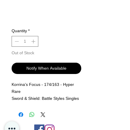
Quantity
*
Out of Stock
Notify When Available
Korrina's Focus - 174/163 - Hyper
Rare
Sword & Shield: Battle Styles Singles
MINT PF
Alle kjøp er Final og er ingen retur
polise på løs kort hos oss i P4D.