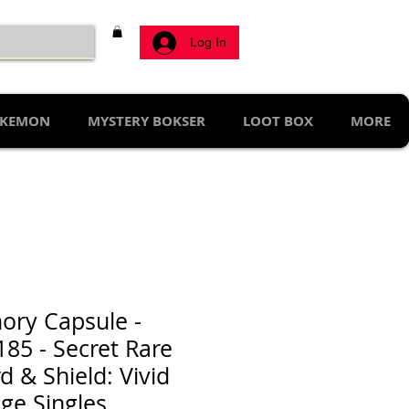
Log In
KEMON
MYSTERY BOKSER
LOOT BOX
MORE
ry Capsule -
185 - Secret Rare
d & Shield: Vivid
age Singles