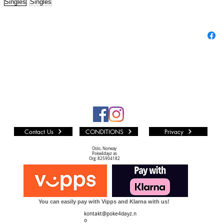
alle andr
fra mang
Vi i P4D 
som muli
LØS KO
Kvalitet
PF (PA
Kortet er
represent
urørt Min
Contact Us
CONDITIONS
Privacy
NM TIL 
Kortet k
Oslo, Norway
Poke4dayz as
Dots print
Org: 825904182
noe silve
en.
NM (NE
You can easily pay with Vipps and Klarna with us!
Kortet k
kontakt@poke4dayz.n
skader. D
o