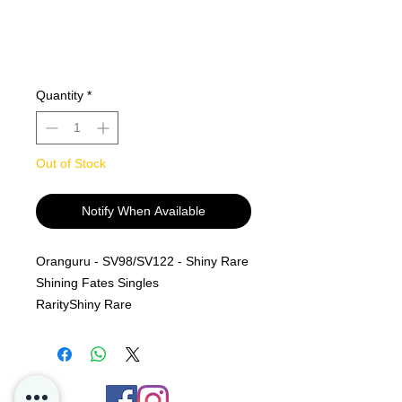
Quantity
*
Out of Stock
Notify When Available
Oranguru - SV98/SV122 - Shiny Rare
Shining Fates Singles
Rarity
Shiny Rare
MINT PF
Alle kjøp er Final og er ingen retur
polise på løs kort hos oss i P4D.