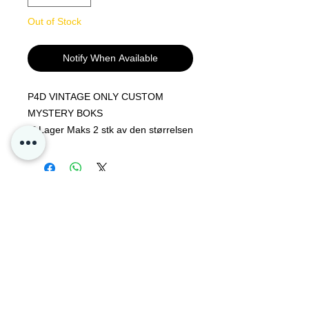
Out of Stock
Notify When Available
P4D VINTAGE ONLY CUSTOM
MYSTERY BOKS
Vi Lager Maks 2 stk av den størrelsen
hver måned
Boksen blir laget etter du har lagt in
en order og sendes ut der etter.
Vi fyller boksen med masse pokemon
glede og ingen 2 bokser er like.
Contact Us
Her er det fokus på vintage pokemon
items .
Privacy
Med minst 4 Vintage items i hver
Oslo, Norway
boks.
Poke4dayz as
Dette er for den spesielt interesserte
Org:
825904182