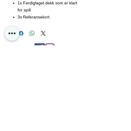
1x Ferdiglaget dekk som er klart
for spill
3x Referansekort
1x Regelbok
1x Spillmatte
Skademarkeringer
1x Mynt
1x Dekkboks
Contact Us
1x Strategihefte
1x Kodekort sånn at du kan spille
Privacy
med dekket online!
Oslo, Norway
Poke4dayz as
Slipp løs mental makt eller metallkaos
Org:
825904182
med en kortstokk ledet av Mewtwo V
eller Melmetal V med Pokémon TCG:
Pokémon GO V Battle Decks.
Mewtwo V leder et unnvikende team
av Psychic-type Pokémon, mens
Melmetal V bringer den knusende