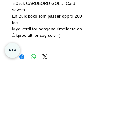
50 stk CARDBORD GOLD Card
Syrefrie, uten PVC
savers
Forseglingskant kan åpnes og
En Bulk boks som passer opp til 200
lukkes.
kort
10,16 x 6,35cm
Mye verdi for pengene rimeligere en
å kjøpe alt for seg selv =)
Contact Us
Privacy
Oslo, Norway
Poke4dayz as
Org:
825904182