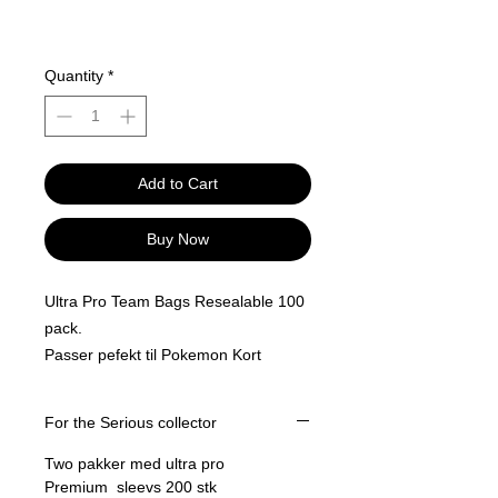
Quantity
*
Add to Cart
Buy Now
Ultra Pro Team Bags Resealable 100
pack.
Passer pefekt til Pokemon Kort
Tar sirke 25 til 50 kort per team bag.
En fin og sikker måte og ta vare på
For the Serious collector
mange pokemon kort på engang.
Two pakker med ultra pro
Premium sleevs 200 stk
Arkivsikre