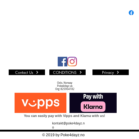
andre er
alle andr
fra mang
Vi i P4D 
som muli
LØS KO
Kvalitet
PF (PA
Kortet er
Contact Us
CONDITIONS
Privacy
represent
urørt Min
Oslo, Norway
Poke4dayz as
NM TIL 
Org: 825904182
Kortet k
Dots print
noe silve
You can easily pay with Vipps and Klarna with us!
en.
kontakt@poke4dayz.n
NM (NE
o
Kortet k
© 2019 by Poke4dayz.no