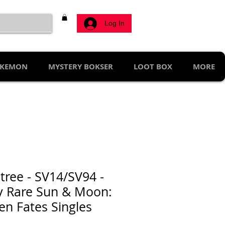
Log In
KEMON
MYSTERY BOKSER
LOOT BOX
MORE
itree - SV14/SV94 -
y Rare Sun & Moon:
en Fates Singles